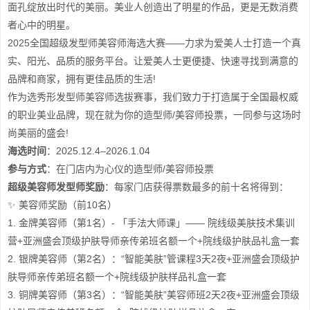
面孔绽放出时代的美丽。美业人创造出了明星的作品，更是无数消费
者心中的明星。
2025全国超级发型师美容师海选大赛——力求为爱美人士打造一个真
实、阳光、品质的服务平台。让爱美人士更便捷、快速寻找到满意的
品牌和商家，拥有更佳品质的生活!
作为选秀形发型师美容师选拔赛事，我们致力于打造属于全国最权威
的职业美业品牌，现在就为你的造型师/美容师投票，一同参与这场时
尚美丽的盛会!
海选时间
：2025.12.4–2026.1.04
参与方式
：在门店内为心仪的造型师/美容师投票
超级美容师发型师奖励
：每家门店获得票数最多的前十名将得到：
✨ 美容师奖励（前10名）
1. 金牌美容师（第1名）- 「手法大师课」—— 院线级美肤技术集训
营+亚洲盛会顶级护肤导师亲传弟班名额一个+院线级护肤品礼盒一套
2. 银牌美容师（第2名）：“智能美肤”管课程3天2夜+亚洲盛会顶级护
肤导师亲传弟班名额一个+院线级护肤样品礼盒一套
3. 铜牌美容师（第3名）：“智能美肤”美容师班2天2夜+亚洲盛会顶级