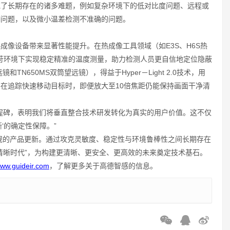
功攻克了长期存在的诸多难题，例如复杂环境下的低对比度问题、远程或
糊问题，以及微小温差检测不准确的问题。
各类热成像设备带来显著性能提升。在热成像工具领域（如E3S、H6S热
以在严苛环境下实现稳定精准的温度测量，助力检测人员更自信地定位隐蔽
TN650MS双筒望远镜），得益于Hyper－Light 2.0技术，用
在追踪快速移动目标时，即便放大至10倍焦距仍能保持画面干净清
一座里程碑，表明我们将垂直整合技术研发转化为真实的用户价值。这不仅
‘的确定性保障。”
非一次常规的产品更新。通过攻克灵敏度、稳定性与环境鲁棒性之间长期存在
清晰时代”，为构建更清晰、更安全、更高效的未来奠定技术基石。
ww.guideir.com
，了解更多关于高德智感的信息。