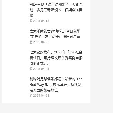
FILA呈现「动不动都出片」特别企
划，多元联动解锁五一假期穿搭灵
感
2025-04-18
太太乐献礼世界地球日"今日我掌
勺"亲子生态行动于山阳田园启幕
2025-04-22
七大议题发布，2025年「520社会
责任日」可持续发展优秀案例申报
周期正式开启
2025-04-24
利物浦足球俱乐部通过最新的 The
Red Way 报告 展示其在可持续发
展方面的领导地位
2025-04-24