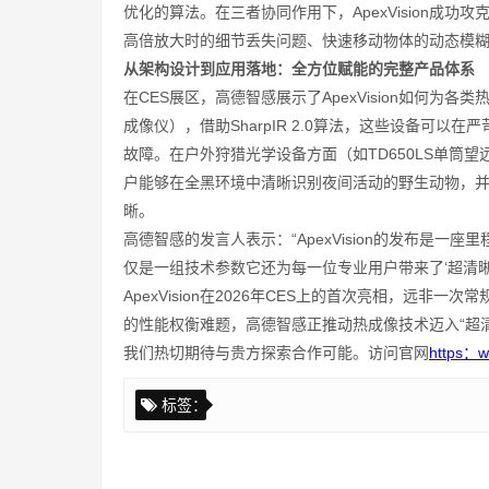
优化的算法。在三者协同作用下，ApexVision成
高倍放大时的细节丢失问题、快速移动物体的动态模
从架构设计到应用落地：全方位赋能的完整产品体系
在CES展区，高德智感展示了ApexVision如何为
成像仪），借助SharpIR 2.0算法，这些设备可
故障。在户外狩猎光学设备方面（如TD650LS单筒望远镜和
户能够在全黑环境中清晰识别夜间活动的野生动物，并
晰。
高德智感的发言人表示：“ApexVision的发布是
仅是一组技术参数它还为每一位专业用户带来了‘超清晰
ApexVision在2026年CES上的首次亮相，远
的性能权衡难题，高德智感正推动热成像技术迈入“超
我们热切期待与贵方探索合作可能。访问官网
https：w
标签：