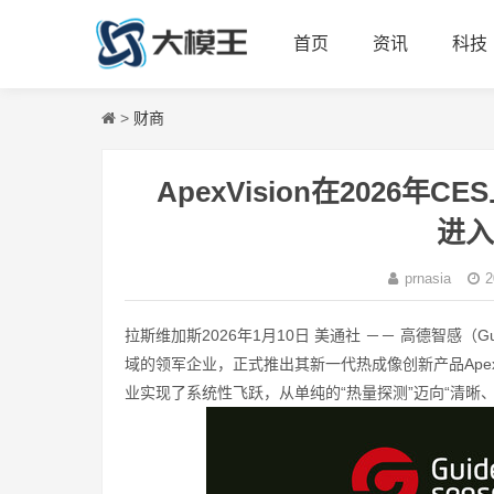
首页
资讯
科技
>
财商
ApexVision在2026
进入
prnasia
2
拉斯维加斯
2026年1月10日
美通社 －－ 高德智感（Gu
域的领军企业，正式推出其新一代热成像创新产品Apex
业实现了系统性飞跃，从单纯的“热量探测”迈向“清晰